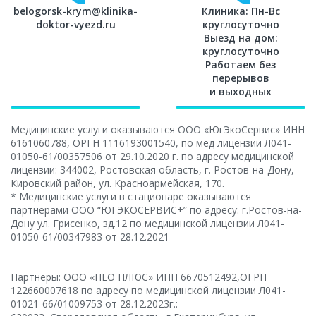
belogorsk-krym@klinika-
Клиника: Пн-Вс
doktor-vyezd.ru
круглосуточно
Выезд на дом:
круглосуточно
Работаем без
перерывов
и выходных
Медицинские услуги оказываются ООО «ЮгЭкоСервис» ИНН
6161060788, ОРГН 1116193001540, по мед лицензии Л041-
01050-61/00357506 от 29.10.2020 г. по адресу медицинской
лицензии: 344002, Ростовская область, г. Ростов-на-Дону,
Кировский район, ул. Красноармейская, 170.
* Медицинские услуги в стационаре оказываются
Выберите город
партнерами ООО “ЮГЭКОСЕРВИС+” по адресу: г.Ростов-на-
Дону ул. Грисенко, зд.12 по медицинской лицензии Л041-
01050-61/00347983 от 28.12.2021
Партнеры: ООО «НЕО ПЛЮС» ИНН 6670512492,ОГРН
122660007618 по адресу по медицинской лицензии Л041-
Москва
01021-66/01009753 от 28.12.2023г.: